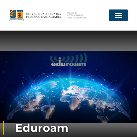
Inicio
Quiénes somos
Servicios
Proyectos
Documentos y solicitudes
Contacto
Eduroam